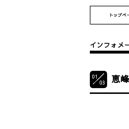
トップペ
インフォメ
01
恵峰
03